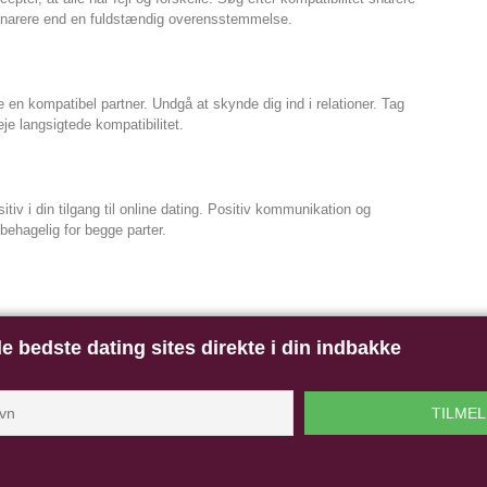
 snarere end en fuldstændig overensstemmelse.
e en kompatibel partner. Undgå at skynde dig ind i relationer. Tag
eje langsigtede kompatibilitet.
tiv i din tilgang til online dating. Positiv kommunikation og
ehagelig for begge parter.
e bedste dating sites direkte i din indbakke