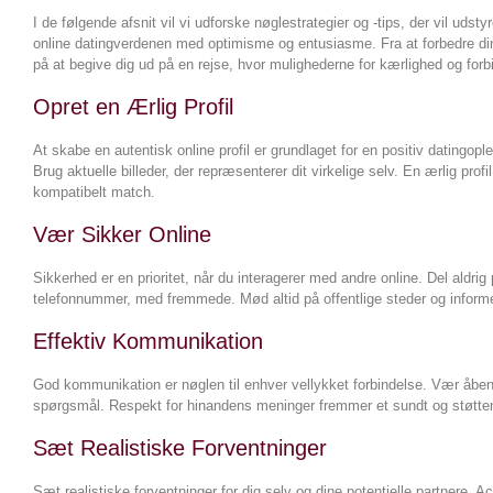
I de følgende afsnit vil vi udforske nøglestrategier og -tips, der vil udst
online datingverdenen med optimisme og entusiasme. Fra at forbedre din 
på at begive dig ud på en rejse, hvor mulighederne for kærlighed og for
Opret en Ærlig Profil
At skabe en autentisk online profil er grundlaget for en positiv datingop
Brug aktuelle billeder, der repræsenterer dit virkelige selv. En ærlig prof
kompatibelt match.
Vær Sikker Online
Sikkerhed er en prioritet, når du interagerer med andre online. Del aldr
telefonnummer, med fremmede. Mød altid på offentlige steder og informe
Effektiv Kommunikation
God kommunikation er nøglen til enhver vellykket forbindelse. Vær åben,
spørgsmål. Respekt for hinandens meninger fremmer et sundt og støttende
Sæt Realistiske Forventninger
Sæt realistiske forventninger for dig selv og dine potentielle partnere. Acc