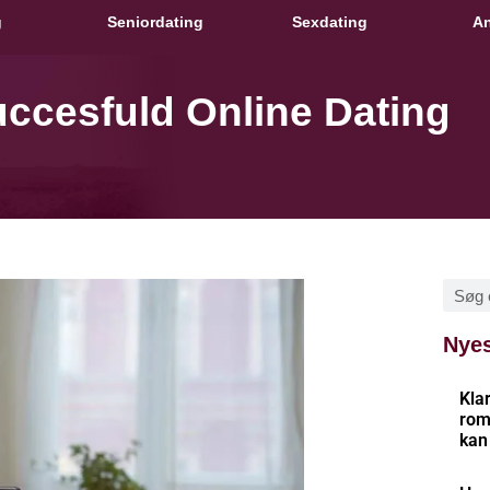
g
Seniordating
Sexdating
An
Succesfuld Online Dating
Nyes
Kla
rom
kan 