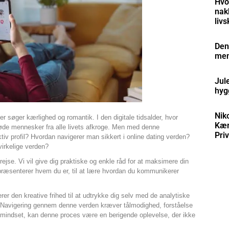
Hvo
nak
livs
Den
men
Jul
hyg
Nik
er søger kærlighed og romantik. I den digitale tidsalder, hvor
Kærl
møde mennesker fra alle livets afkroge. Men med denne
Priv
iv profil? Hvordan navigerer man sikkert i online dating verden?
virkelige verden?
rejse. Vi vil give dig praktiske og enkle råd for at maksimere din
repræsenterer hvem du er, til at lære hvordan du kommunikerer
r den kreative frihed til at udtrykke dig selv med de analytiske
b. Navigering gennem denne verden kræver tålmodighed, forståelse
og mindset, kan denne proces være en berigende oplevelse, der ikke