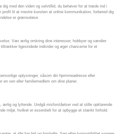
yre dig med den viden og selvtillid, du behøver for at træde ind i
profil til at mestre kunsten at online kommunikation, forbered dig
bindelse er grænseløse.
levelse. Vær ærlig omkring dine interesser, hobbyer og værdier.
il tiltrækker ligesindede individer og øger chancerne for et
ig personlige oplysninger, såsom din hjemmeadresse eller
r en ven eller familiemedlem om dine planer.
 ærlig og lyttende. Undgå misforståelser ved at stille opklarende
 miljø, hvilket er essentielt for at opbygge et stærkt forhold.
epter, at alle har fejl og forskelle. Søg efter kompatibilitet snarere