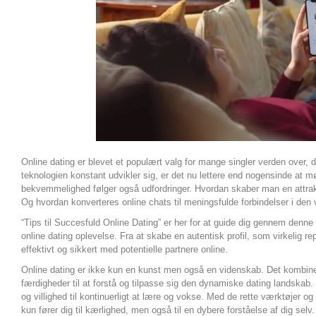
Online dating er blevet et populært valg for mange singler verden over, d
teknologien konstant udvikler sig, er det nu lettere end nogensinde at 
bekvemmelighed følger også udfordringer. Hvordan skaber man en attrakt
Og hvordan konverteres online chats til meningsfulde forbindelser i den 
“Tips til Succesfuld Online Dating” er her for at guide dig gennem denne 
online dating oplevelse. Fra at skabe en autentisk profil, som virkelig 
effektivt og sikkert med potentielle partnere online.
Online dating er ikke kun en kunst men også en videnskab. Det kombinere
færdigheder til at forstå og tilpasse sig den dynamiske dating landska
og villighed til kontinuerligt at lære og vokse. Med de rette værktøjer 
kun fører dig til kærlighed, men også til en dybere forståelse af dig selv.