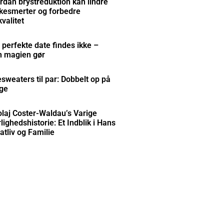
rdan brystreduktion kan lindre
kesmerter og forbedre
kvalitet
 perfekte date findes ikke –
 magien gør
esweaters til par: Dobbelt op på
ge
olaj Coster-Waldau’s Varige
ighedshistorie: Et Indblik i Hans
atliv og Familie