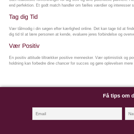
end perfektion. Et godt match handler om fælles værdier og interesser
Tag dig Tid
Vær tålmodig i din søgen efter kærlighed online. Det kan tage tid at find
dig tid til at lære personen at kende, evaluere jeres forbindelse og overv
Vær Positiv
En positiv attitude tiltrækker positive mennesker. Vær optimistisk og posi
holdning kan forbedre dine chancer for succes og gøre oplevelsen mere b
Få tips om d