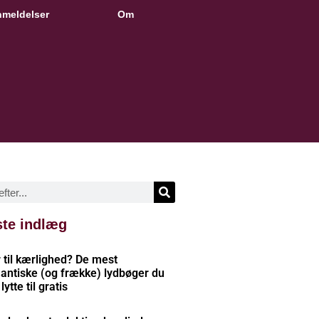
meldelser
Om
te indlæg
r til kærlighed? De mest
antiske (og frække) lydbøger du
lytte til gratis