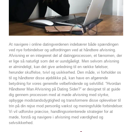
At navigere i online datingverdenen indebærer både spændingen
ved nye forbindelser og udfordringen ved at håndtere afvisning.
Afvisning er en integreret del af datingprocessen, et fænomen, der
er lige så naturligt som det er uundgåeligt. Men selvom afvisning
er almindeligt, kan det give anledning til en række følelser,
herunder skuffelse, tvivl og usikkerhed. Den måde, vi forholder os
til og håndterer disse øjeblikke på, kan have en afgørende
betydning for vores generelle velbefindende og selvtillid. “Hvordan
Håndterer Man Afvisning på Dating Sider?” er designet til at guide
dig gennem processen med at møde afvisning med styrke,
opbygge modstandsdygtighed og transformere disse oplevelser til
trin på din rejse mod personlig vækst og meningsfulde forbindelser.
Vi vil udforske præcise, handlingsorienterede strategier for at
møde, forstå og navigere i afvisning med værdighed og
selvsikkerhed.